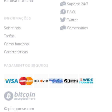
Hackear o WeChat
Suporte 24/7
F.A.Q.
INFORMAÇÕES
Twitter
Comentários
Sobre nós
Tarifas
Como funciona
Características
PAGAMENTOS SEGUROS
© ‌pt.appmse.com