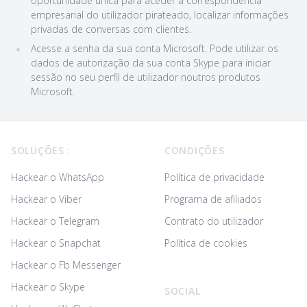
oportunidade única para aceder à correspondência
empresarial do utilizador pirateado, localizar informações
privadas de conversas com clientes.
Acesse a senha da sua conta Microsoft. Pode utilizar os
dados de autorização da sua conta Skype para iniciar
sessão no seu perfil de utilizador noutros produtos
Microsoft.
Footer
SOLUÇÕES :
CONDIÇÕES
Hackear o WhatsApp
Política de privacidade
Hackear o Viber
Programa de afiliados
Hackear o Telegram
Contrato do utilizador
Hackear o Snapchat
Política de cookies
Hackear o Fb Messenger
Hackear o Skype
SOCIAL