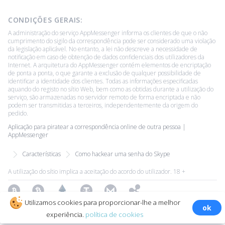
CONDIÇÕES GERAIS:
A administração do serviço AppMessenger informa os clientes de que o não
cumprimento do sigilo da correspondência pode ser considerado uma violação
da legislação aplicável. No entanto, a lei não descreve a necessidade de
notificação em caso de obtenção de dados confidenciais dos utilizadores da
Internet. A arquitetura do AppMessenger contém elementos de encriptação
de ponta a ponta, o que garante a exclusão de qualquer possibilidade de
identificar a identidade dos clientes. Todas as informações especificadas
aquando do registo no sítio Web, bem como as obtidas durante a utilização do
serviço, são armazenadas no servidor remoto de forma encriptada e não
podem ser transmitidas a terceiros, independentemente da origem do
pedido.
Aplicação para piratear a correspondência online de outra pessoa |
AppMessenger
Características
Como hackear uma senha do Skype
A utilização do sítio implica a aceitação do acordo do utilizador. 18 +
Bitcoin
Bitcoin Cash
Ethereum
Tether
Monero
Ripple
Utilizamos cookies para proporcionar-lhe a melhor
ok
Copyright ©2026 All Rights Reserved.
Todas as marcas comerciais
experiência.
política de cookies
são propriedade dos seus respectivos proprietários.