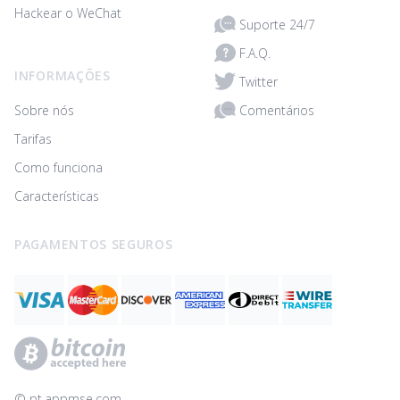
Hackear o WeChat
Suporte 24/7
F.A.Q.
INFORMAÇÕES
Twitter
Comentários
Sobre nós
Tarifas
Como funciona
Características
PAGAMENTOS SEGUROS
© ‌pt.appmse.com