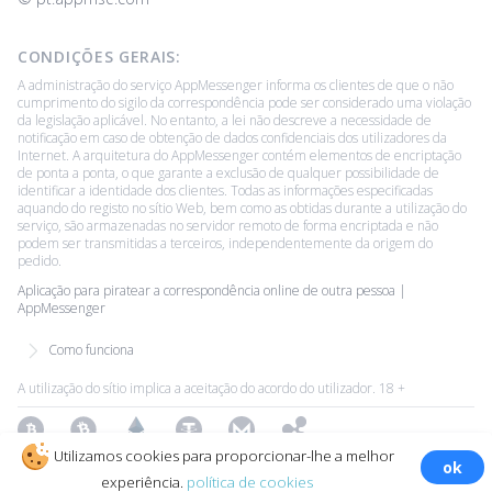
CONDIÇÕES GERAIS:
A administração do serviço AppMessenger informa os clientes de que o não
cumprimento do sigilo da correspondência pode ser considerado uma violação
da legislação aplicável. No entanto, a lei não descreve a necessidade de
notificação em caso de obtenção de dados confidenciais dos utilizadores da
Internet. A arquitetura do AppMessenger contém elementos de encriptação
de ponta a ponta, o que garante a exclusão de qualquer possibilidade de
identificar a identidade dos clientes. Todas as informações especificadas
aquando do registo no sítio Web, bem como as obtidas durante a utilização do
serviço, são armazenadas no servidor remoto de forma encriptada e não
podem ser transmitidas a terceiros, independentemente da origem do
pedido.
Aplicação para piratear a correspondência online de outra pessoa |
AppMessenger
Como funciona
A utilização do sítio implica a aceitação do acordo do utilizador. 18 +
Bitcoin
Bitcoin Cash
Ethereum
Tether
Monero
Ripple
Utilizamos cookies para proporcionar-lhe a melhor
ok
Copyright ©2026 All Rights Reserved.
Todas as marcas comerciais
experiência.
política de cookies
são propriedade dos seus respectivos proprietários.