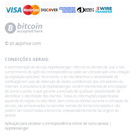
© ‌pt.appmse.com
CONDIÇÕES GERAIS:
A administração do serviço AppMessenger informa os clientes de que o não
cumprimento do sigilo da correspondência pode ser considerado uma violação
da legislação aplicável. No entanto, a lei não descreve a necessidade de
notificação em caso de obtenção de dados confidenciais dos utilizadores da
Internet. A arquitetura do AppMessenger contém elementos de encriptação
de ponta a ponta, o que garante a exclusão de qualquer possibilidade de
identificar a identidade dos clientes. Todas as informações especificadas
aquando do registo no sítio Web, bem como as obtidas durante a utilização do
serviço, são armazenadas no servidor remoto de forma encriptada e não
podem ser transmitidas a terceiros, independentemente da origem do
pedido.
Aplicação para piratear a correspondência online de outra pessoa |
AppMessenger