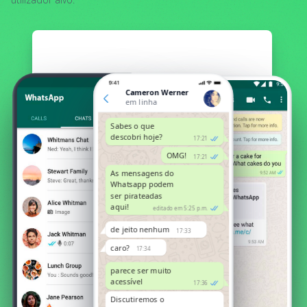
Cameron Werner
em linha
Sabes o que
descobri hoje?
17:21
OMG!
17:21
As mensagens do
Whatsapp podem
ser pirateadas
aqui!
editado em 5:25 p.m.
de jeito nenhum
17:33
caro?
17:34
parece ser muito
acessível
17:36
Discutiremos o