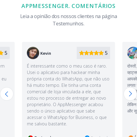
APPMESSENGER. COMENTÁRIOS
Leia a opinião dos nossos clientes na página
Testemunhos.
5
5
Igor
eu caso é raro.
दोस्तों, इससे पहले कि आप अपने पति या पत्नी के
ackear minha
व्हाट्सएप को ट्रैक करें, सोचें, क्या आपको यकीन है कि
App, que não uso
आपको इसकी आवश्यकता है? ऐप काम करता है, मुझे
ha uma conta
लगता है कि मैंने जो कुछ भी सीखा है, उससे दूर आने में
da a ele, que
मुझे थोड़ा समय लगेगा। क्या मूर्खतापूर्ण है कि यह नशे की
tregar ao novo
लत है, मैं अपनी पत्नी से कुछ हफ़्ते से दूर जा रहा हूं,
senger acabou
लेकिन किसी कारण से मैं अभी भी चैट में नए संदेश पढ़ता
o que sabe
और सुनता हूं
Business, o que