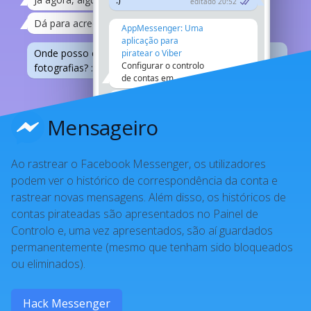
:)
editado 20:52
Dá para acreditar?
21:08
AppMessenger: Uma
aplicação para
Onde posso encontrar as vossas
piratear o Viber
Configurar o controlo
fotografias? :))
21:12
de contas em...
20:07
Como é que eles o fazem
21:12
Ouvi falar muito bem
deste programa
21:08
Mensageiro
Não sei
21:08
Fico a dever-te uma!
21:12
Ao rastrear o Facebook Messenger, os utilizadores
podem ver o histórico de correspondência da conta e
rastrear novas mensagens. Além disso, os históricos de
contas pirateadas são apresentados no Painel de
Controlo e, uma vez apresentados, são aí guardados
permanentemente (mesmo que tenham sido bloqueados
ou eliminados).
Hack Messenger