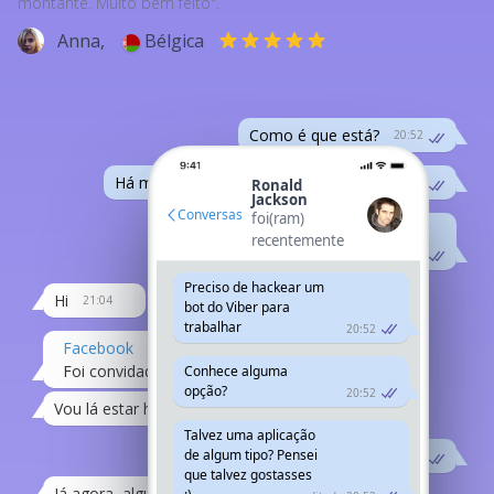
montante. Muito bem feito".
Anna,
Bélgica
Como é que está?
20:52
Há muito tempo que não nos vemos
20:52
Ronald
Jackson
Conversas
foi(ram)
está na cidade?
recentemente
ou numa viagem
editado 20:52
Preciso de hackear um
Hi
21:04
bot do Viber para
trabalhar
20:52
Facebook
Foi convidado para um evento...
Conhece alguma
20:07
opção?
20:52
Vou lá estar hoje.
21:08
Talvez uma aplicação
de algum tipo? Pensei
Ha, talvez eu vá também.
21:12
que talvez gostasses
Já agora, alguém pirateou o meu Viber
21:08