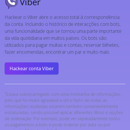
Viber
Hmm, dizem que é
possível piratear o
Hackear o Viber abre o acesso total à correspondência
whatsapp através do
número de telefone
da conta. Incluindo o histórico de interacções com bots,
21:08
uma funcionalidade que se tornou uma parte importante
parece que sim
21:12
da vida quotidiana em muitos países. Os bots são
utilizados para pagar multas e contas, reservar bilhetes,
fazer encomendas, encontrar um par e muito mais.
Hackear conta Viber
"Estava sobrecarregado com uma montanha de informações,
pelo que foi muito agradável e útil o facto de todas as
informações recebidas estarem também convenientemente
estruturadas, sendo possível aplicar diferentes filtros e opções
de ordenação. Por exemplo, pode ver separadamente todos
os pagamentos a bots e pode ordenar por data ou por