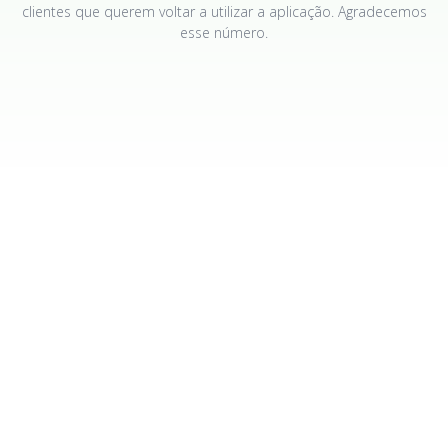
clientes que querem voltar a utilizar a aplicação. Agradecemos
esse número.
PERGUNTAS FREQUENTES
Respostas a perguntas que podem surgir quando se
trabalha com o software.
Os dados da conta pirateada podem ser vistos e utilizados por
mais alguém para além de mim?
Não, o utilizador é a única pessoa que tem acesso aos dados
monitorizados - estes são armazenados nos servidores do
AppMessenger de forma encriptada e a chave para os
desencriptar está associada à sua conta.
Posso seguir uma pessoa em vários messengers ao mesmo
tempo?
Sim, pode criar até 5 sessões de monitorização simultâneas da
conta de outra pessoa na mesma conta AppMessenger.