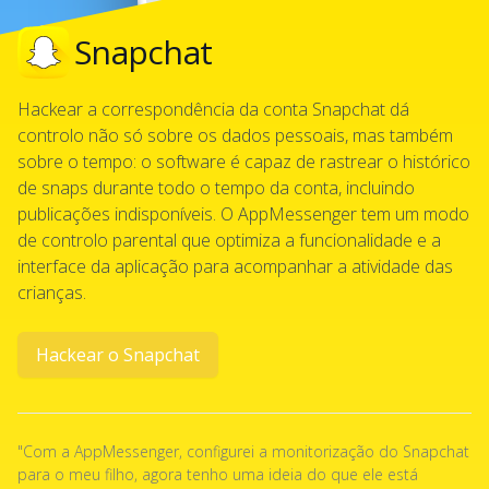
Boa sorte!
21:12
Ótimo, depois digo-vos
Snapchat
Muito obrigado
21:08
alguma coisa.
21:12
Hackear a correspondência da conta Snapchat dá
controlo não só sobre os dados pessoais, mas também
sobre o tempo: o software é capaz de rastrear o histórico
de snaps durante todo o tempo da conta, incluindo
publicações indisponíveis. O AppMessenger tem um modo
de controlo parental que optimiza a funcionalidade e a
interface da aplicação para acompanhar a atividade das
crianças.
Hackear o Snapchat
"Com a AppMessenger, configurei a monitorização do Snapchat
para o meu filho, agora tenho uma ideia do que ele está