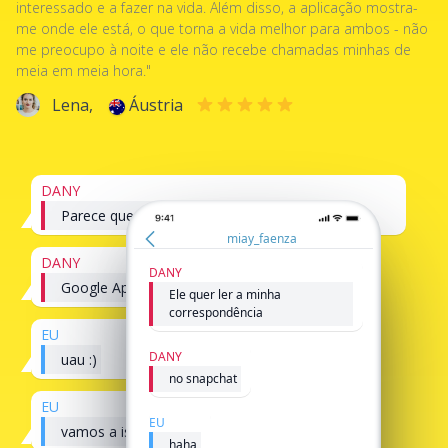
interessado e a fazer na vida. Além disso, a aplicação mostra-
me onde ele está, o que torna a vida melhor para ambos - não
me preocupo à noite e ele não recebe chamadas minhas de
meia em meia hora."
Lena,
Áustria
DANY
Parece que é possível piratear o snapchat
miay_faenza
DANY
DANY
Google AppMessenger
Ele quer ler a minha
correspondência
EU
DANY
uau :)
no snapchat
EU
EU
vamos a isso!
haha