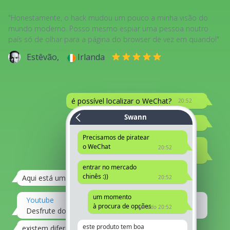
"Honestamente, o hack mudou um pouco a minha visão do
mundo moderno. Posso mesmo espiar uma pessoa noutro
país só de olhar para a página do browser de vez em quando!"
Estêvão,
Irlanda
é possível localizar o WeChat?
20:52
Swann
Ou talvez conheças alguém.
20:52
Precisamos de piratear
?
o WeChat
20:52
Experimente isto
editado 20:52
entrar no mercado
chinês :))
Aqui está um vídeo
20:52
21:04
um momento
Youtube
à procura de opções
editado 20:52
Desfrute dos vídeos e da música que adora
20:07
este produto tem boa
existem diferentes opções
21:08