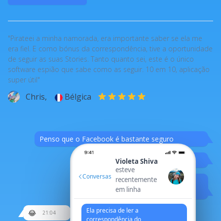
"Pirateei a minha namorada, era importante saber se ela me
era fiel. E como bónus da correspondência, tive a oportunidade
de seguir as suas Stories. Tanto quanto sei, este é o único
software espião que sabe como as seguir. 10 em 10, aplicação
super útil"
Chris,
Bélgica
Penso que o Facebook é bastante seguro
%)
Violeta Shiva
esteve
Conversas
recentemente
Mas quem sabe?
em linha
Hehe
Ela precisa de ler a
😂
21:04
correspondência do