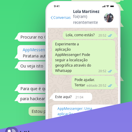
pode ser pirateado?
20:52
Lola Martinez
foi(ram)
Conversas
pode ser
recentemente
?
editado em 20:53
Lola, como estás?
20:52
Procurar no Google
21:04
Experimente a
AppMessenger
aplicação
AppMessenger! Pode
Pirataria autónoma de contas Whatsapp
20:07
seguir a localização
geográfica através do
Ou veja isto
21:08
Whatsapp
20:52
Obrigado, Alex
21:12
Pode ajudar.
Tentar
editado 20:52
Para que é que precisa dele?
21:08
Este aqui?
21:04
para hackear o Whatsapp
21:08
AppMessenger: Uma
Estou preocupado com o meu filho.
21:12
aplicação para
localizar geo...
Bem, tu sabes.
21:12
Configurar o controlo
de localização...
20:07
sem perguntas mais
21:08