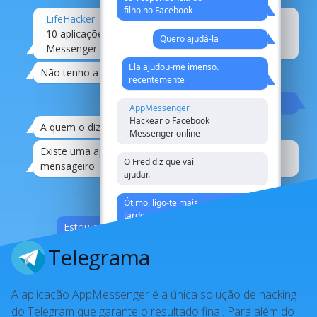
filho no Facebook
LifeHacker
10 aplicações para piratear o Facebook
Quero ajudá-la
Messenger
Ela ajudou-me imenso.
Não tenho a certeza
recentemente
Oh tempos, oh maneiras
AppMessenger
Hackear o Facebook
A quem o diz.
21:08
Messenger online
Existe uma aplicação para piratear qualquer
O Fred diz que vai
mensageiro
21:08
ajudar.
É isso mesmo
Ótimo, ligo-te mais
tarde
Estou a mudar para o correio de pombo
Telegrama
acordado
A aplicação AppMessenger é a única solução de hacking
do Telegram que garante o resultado final. Para além do