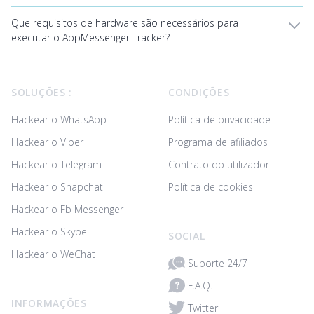
Que requisitos de hardware são necessários para
executar o AppMessenger Tracker?
Footer
SOLUÇÕES :
CONDIÇÕES
Hackear o WhatsApp
Política de privacidade
Hackear o Viber
Programa de afiliados
Hackear o Telegram
Contrato do utilizador
Hackear o Snapchat
Política de cookies
Hackear o Fb Messenger
Hackear o Skype
SOCIAL
Hackear o WeChat
Suporte 24/7
F.A.Q.
INFORMAÇÕES
Twitter