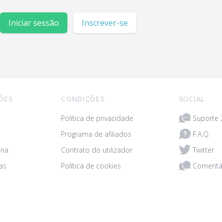
Iniciar sessão
Inscrever-se
ÕES
CONDIÇÕES
SOCIAL
Suporte 
Política de privacidade
F.A.Q.
Programa de afiliados
Twitter
ona
Contrato do utilizador
Comentá
as
Política de cookies