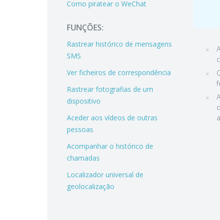
Como piratear o WeChat
FUNÇÕES:
Rastrear histórico de mensagens
A
SMS
c
Ver ficheiros de correspondência
O
f
Rastrear fotografias de um
A
dispositivo
d
Aceder aos vídeos de outras
a
pessoas
Acompanhar o histórico de
chamadas
Localizador universal de
geolocalização