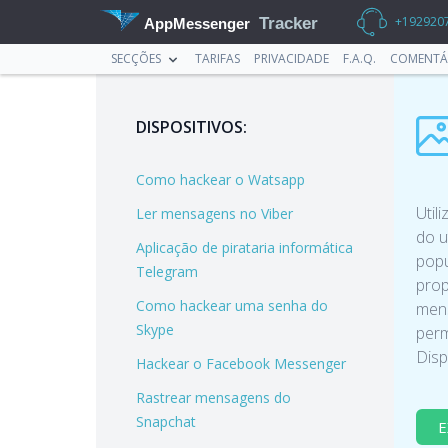
+192920
Tracker
AppMessenger
SECÇÕES
TARIFAS
PRIVACIDADE
F.A.Q.
COMENTÁ
DISPOSITIVOS:
Como hackear o Watsapp
Util
Ler mensagens no Viber
do u
Aplicação de pirataria informática
popu
Telegram
prop
Como hackear uma senha do
mens
Skype
perm
Disp
Hackear o Facebook Messenger
Rastrear mensagens do
Snapchat
E