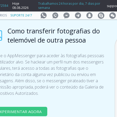
Hoje
Trabalhamos 24 horas por dia, 7 dias por
72584
suppo
08.08.2026
semana
RIOS
SUPORTE 24/7
Como transferir fotografias do
telemóvel de outra pessoa
ize o AppMessenger para aceder às fotografias pessoais
tilizador alvo. Se hackear um perfil num dos messengers
lares, terá acesso a todas as fotografias que o
rietário da conta alguma vez publicou ou enviou em
agens. Além disso, se o messenger pirateado tiver a
issão apropriada, poderá ver o conteúdo da Galeria de
ositivos Autorizados.
XPERIMENTAR AGORA