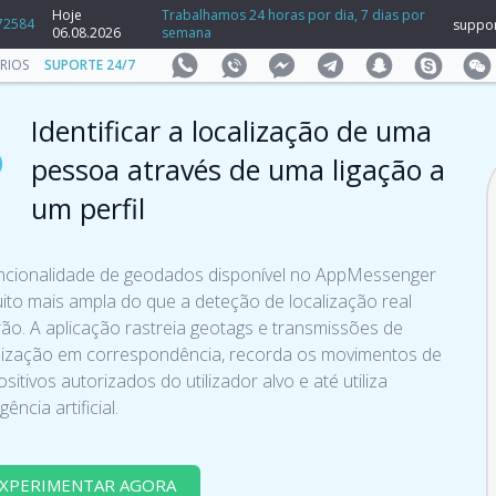
Hoje
Trabalhamos 24 horas por dia, 7 dias por
72584
suppo
06.08.2026
semana
RIOS
SUPORTE 24/7
Identificar a localização de uma
pessoa através de uma ligação a
um perfil
ncionalidade de geodados disponível no AppMessenger
ito mais ampla do que a deteção de localização real
ão. A aplicação rastreia geotags e transmissões de
lização em correspondência, recorda os movimentos de
ositivos autorizados do utilizador alvo e até utiliza
igência artificial.
XPERIMENTAR AGORA