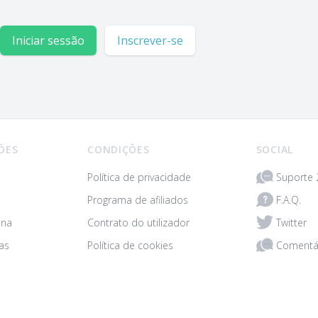
Iniciar sessão
Inscrever-se
ÕES
CONDIÇÕES
SOCIAL
Suporte 
Política de privacidade
F.A.Q.
Programa de afiliados
Twitter
ona
Contrato do utilizador
Comentá
as
Política de cookies