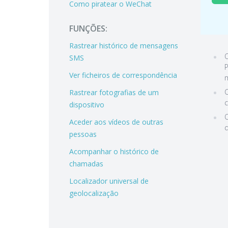
Como piratear o WeChat
FUNÇÕES:
Rastrear histórico de mensagens
O
SMS
P
Ver ficheiros de correspondência
C
Rastrear fotografias de um
c
dispositivo
O
Aceder aos vídeos de outras
q
pessoas
Acompanhar o histórico de
chamadas
Localizador universal de
geolocalização