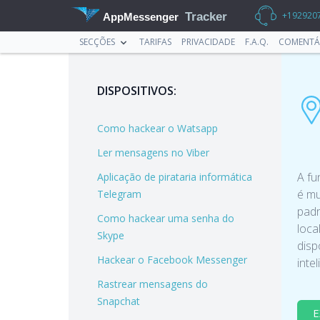
+192920
Tracker
AppMessenger
SECÇÕES
TARIFAS
PRIVACIDADE
F.A.Q.
COMENTÁ
DISPOSITIVOS:
Como hackear o Watsapp
Ler mensagens no Viber
A fu
Aplicação de pirataria informática
é mu
Telegram
padr
Como hackear uma senha do
loca
Skype
disp
Hackear o Facebook Messenger
intel
Rastrear mensagens do
Snapchat
E